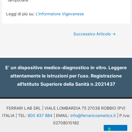
Leggi di più su:
L’informatore Vigevanese
Navigazione
Successivo Articolo
→
articoli
E’ un dispositivo medico-diagnostico in vitro. Leggere
attentamente le istruzioni per l’uso. Registrazione
all'Istituto Superiore della Sanità n.2021437
FERRARI LAB SRL | VIALE LOMBARDIA 75 27038 ROBBIO (PV)
ITALIA | TEL:
800 837 884
| EMAIL:
info@ferraricosmetics.it
| P.Iva:
02708010182