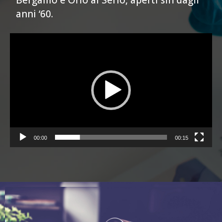
Bergamo e Orio al Serio, aperti sin dagli
anni ‘60.
Video
Player
00:00
00:15